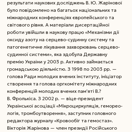
результати наукових досліджень В. Ю. Жарінової
було повідомлено на багатьох національних та
міжнародних конференціях європейського та
світового рівня. А матеріали ди­сертаційної
роботи увійшли в наукову працю «Механізми дії
оксиду азоту на серцево-судинну систему та
патогенетичне лікування захворювань серцево-
судинної системи», яка здобула Державну
премію Украї­ни у 2003 р. Активно займається
громадською діяльністю. З 1998 по 2003 рр. —
голова Ради молодих вчених інституту, ініціатор
створення та голова оргкомітету міжнародних
конференцій молодих вчених пам’яті В.?
В. Фролькіса. З 2002 р. — віце-президент
Української асоціації «Мікроциркуляція, геморео­
логія, тромбоутворення», заступник головного
редактора журналу «Кровообіг та гемостаз».
Вікторія Жарінова — член президії Російського