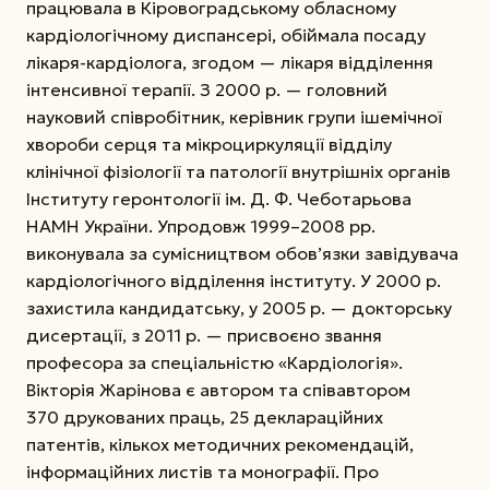
працювала в Кіровоградському обласному
кардіологічному диспансері, обіймала посаду
лікаря-кардіолога, згодом — лікаря відділення
інтенсивної терапії. З 2000 р. — головний
науковий співробітник, керівник групи ішемічної
хвороби серця та мікроциркуляції відділу
клінічної фізіології та патології внутрішніх органів
Інституту геронтології ім. Д. Ф. Чеботарьова
НАМН України. Упродовж 1999–2008 рр.
виконувала за сумісництвом обо­в’язки завідувача
кардіологічного відділення інституту. У 2000 р.
захистила кандидатську, у 2005 р. — докторську
дисертації, з 2011 р. — присвоєно звання
професора за спеціальністю «Кардіологія».
Вікторія Жарінова є автором та співавтором
370 друкованих праць, 25 деклараційних
патентів, кількох методичних рекомендацій,
інформаційних листів та монографії. Про