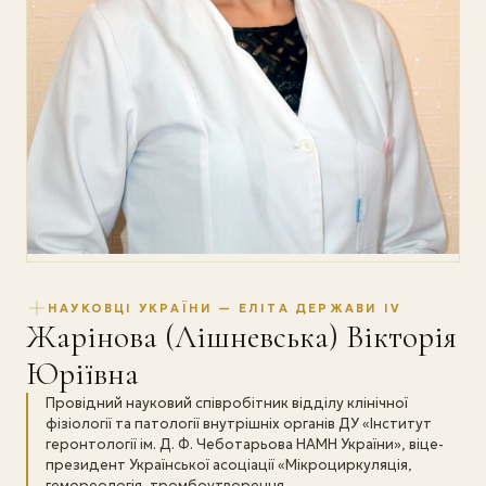
НАУКОВЦІ УКРАЇНИ — ЕЛІТА ДЕРЖАВИ IV
Жарінова (Лішневська) Вікторія
Юріївна
Провідний науковий співробітник відділу клінічної
фізіології та патології внутрішніх органів ДУ «Інститут
геронтології ім. Д. Ф. Чеботарьова НАМН України», віце-
президент Української асоціації «Мікроциркуляція,
гемореологія, тромбоутворення