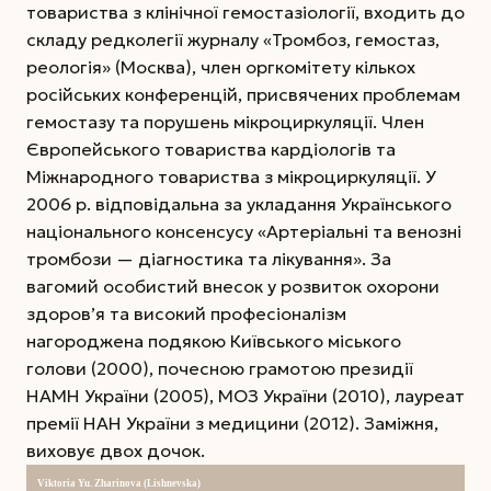
товариства з клінічної гемостазіології, входить до
складу редколегії журналу «Тромбоз, гемостаз,
реологія» (Москва), член оргкомітету кількох
російських конференцій, присвячених проблемам
гемостазу та порушень мікроциркуляції. Член
Європейського товариства кардіологів та
Міжнародного товариства з мікроциркуляції. У
2006 р. відповідальна за укладання Українського
національного консенсусу «Артеріальні та венозні
тромбози — діагностика та лікування». За
вагомий особистий внесок у розвиток охорони
здоров’я та високий професіоналізм
нагороджена подякою Київського міського
голови (2000), почесною грамотою президії
НАМН України (2005), МОЗ України (2010), лауреат
премії НАН України з медицини (2012). Заміжня,
виховує двох дочок.
Viktoria Yu. Zharinova (Lishnevska)