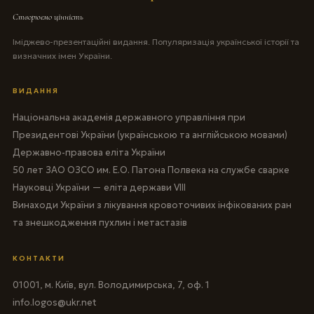
Створюємо цінність
Іміджево-презентаційні видання. Популяризація української історії та
визначних імен України.
ВИДАННЯ
Національна академія державного управління при
Президентові України (українською та англійською мовами)
Державно-правова еліта України
50 лет ЗАО ОЗСО им. Е.О. Патона Полвека на службе сварке
Науковці України — еліта держави VIII
Винаходи України з лікування кровоточивих інфікованих ран
та знешкодження пухлин і метастазів
КОНТАКТИ
01001, м. Київ, вул. Володимирська, 7, оф. 1
info.logos@ukr.net