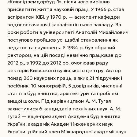
«Київпідземдорбуд-1», після чого вирішив
присвятити життя науковій праці. У 1966 р. став
аспірантом КІБІ, у 1970 р. — асистент кафедри
водопостачання і каналізації цього закладу. За
роки роботи в університеті Анатолій Михайлович
поступово пройшов усі щаблі становлення як
педагог та науковець. У 1984 р. був обраний
ректором, на цій посаді незмінно працював до
2012 р., з 1992 до 2012 рр. очолював раду
ректорів Київського вузівського центру. Автор
понад 260 наукових праць, з яких 21 підручник і
посібник, 10 монографій, 5 довідників, численні
статті з будівництва, архітектури та проблем
вищої школи. Під керівництвом А. М. Тугая
захистилися 6 кандидатів технічних наук. А. М.
Тугай — віце-президент Академії будівництва
України, академік Академії інженерних наук
України, дійсний член Міжнародної академії наук