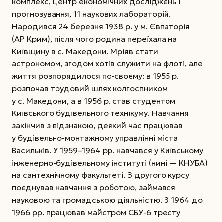
комплекс, центр економічних досліджень і
прогнозування, 11 наукових лабораторій.
Народився 24 березня 1938 р. у м. Євпаторія
(АР Крим), після чого родина переїхала на
Київщину в с. Македони. Мріяв стати
астрономом, згодом хотів служити на флоті, але
життя розпорядилося по-своєму: в 1955 р.
розпочав трудовий шлях колгоспником
у с. Македони, а в 1956 р. став студентом
Київського будівельного технікуму.
Навчання
закінчив з відзнакою, деякий час працював
у будівельно-монтажному управлінні міста
Васильків. У 1959–1964 рр. нав­чався у Київському
інженерно-­будівельному інституті (ни­ні — КНУБА)
на сантехнічному факультеті. З другого курсу
поєднував навчання з роботою, займався
науковою та громадською діяльністю. З 1964 до
1966 рр. працював майстром СБУ-6 тресту