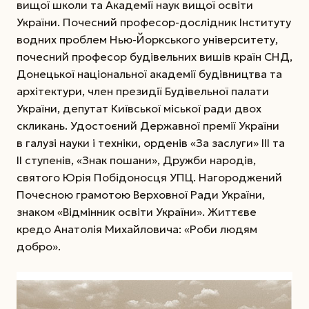
вищої школи та Академії наук вищої освіти
України. Почесний професор-дослідник Інституту
водних проблем Нью-Йоркського університету,
почесний професор будівельних вишів країн СНД,
Донецької націо­нальної академії будівництва та
архітектури, член президії Будівельної палати
України, депутат Київської міської ради двох
скликань. Удостоєний Державної премії України
в галузі науки і техніки, орденів «За заслуги» ІІІ та
ІІ ступенів, «Знак пошани», Дружби народів,
святого Юрія Побідоносця УПЦ. Нагороджений
Почесною грамотою Верховної Ради України,
знаком «Відмінник освіти України». Життєве
кредо Анатолія Михайловича: «Ро­би людям
добро».