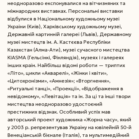
неодноразово експонувалися на вітчизняних та
міжнародних виставках. Персональні виставки
відбулися в Національному художньому музеї
України (Київ), Харківському художньому музеї,
Державній картинній галереї (Львів), Державному
музеї мистецтв ім. А. Кастєєва Респуб­ліки
Казахстан (Алма-Ати), музеї сучасного мистецтва
КІАSМА (Гельсінкі, Фінляндія), музеях і галереях
інших країн. Найбільш відомі роботи — триптих
«Літо», цикли «Акварелі», «Жінки і квіти»,
«Цитохронізми», «Амнезія»; «Вторгнення»,
«Ритуальні танці», «Проекції», «Відображення в
невідомому», «Левітація» та ін. За ці та інші твори
мистецтва неодноразово удостоєний
престижних відзнак. Особливий успіх мав
авторський проект художника «Жорна часу», який
у 2003 р. репрезентував Україну на ювілейній 50-й
Венеціанській бієнале (Італія), та мультимедійний