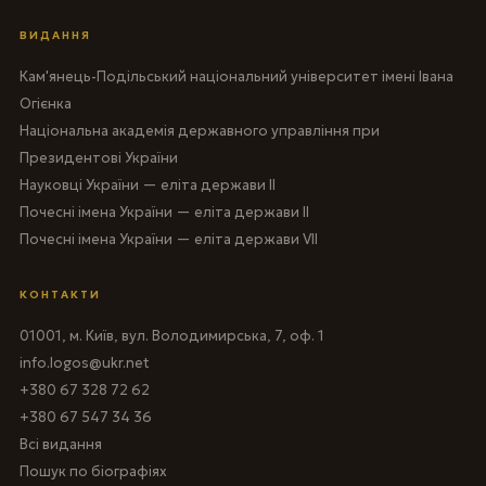
ВИДАННЯ
Кам'янець-Подільський національний університет імені Івана
Огієнка
Національна академія державного управління при
Президентові України
Науковці України — еліта держави II
Почесні імена України — еліта держави II
Почесні імена України — еліта держави VII
КОНТАКТИ
01001, м. Київ, вул. Володимирська, 7, оф. 1
info.logos@ukr.net
+380 67 328 72 62
+380 67 547 34 36
Всі видання
Пошук по біографіях