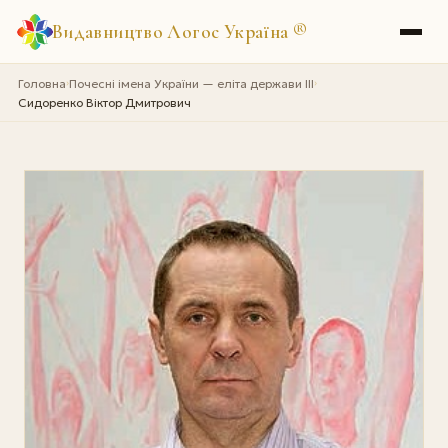
Видавництво Логос Україна
®
Головна
Почесні імена України — еліта держави III
›
›
Сидоренко Віктор Дмитрович