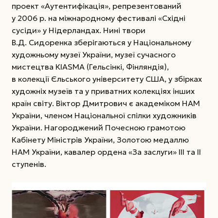
проект «Аутен­тифікація», репрезентований
у 2006 р. на міжнародному фестивалі «Східні
сусіди» у Нідерландах. Нині твори
В.Д. Сидоренка зберігаються у Національному
художньому музеї України, музеї сучасного
мистецтва КІАSМА (Гельсінкі, Фінляндія),
в колекції Єльського університету США, у збірках
художніх музеїв та у приватних колекціях інших
країн світу. Віктор Дмитрович є академіком НАМ
Украї­ни, членом Національної спілки художників
України. Нагороджений Почесною грамотою
Кабінету Міністрів Украї­ни, Золотою медаллю
НАМ України, кавалер ордена «За заслуги» ІІІ та ІІ
ступенів.