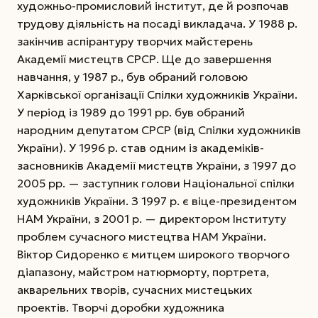
художньо-промисловий інститут, де й розпочав
трудову діяльність на посаді викладача. У 1988 р.
закінчив аспірантуру творчих майстерень
Академії мистецтв СРСР. Ще до завершення
навчання, у 1987 р., був обраний головою
Харківської організації Спілки художників України.
У період із 1989 до 1991 рр. був обраний
народним депутатом СРСР (від Спілки художників
України). У 1996 р. став одним із академіків-
засновників Академії мистецтв
України, з 1997 до
2005 рр. — заступник голови Національної спілки
художників України. З 1997 р. є віце-президентом
НАМ України, з 2001 р. — директором Інституту
проблем сучасного мистецтва НАМ України.
Віктор Сидоренко є митцем широкого творчого
діапазону, майстром натюрморту, портрета,
акварельних творів, сучасних мистецьких
проектів. Творчі доробки художника