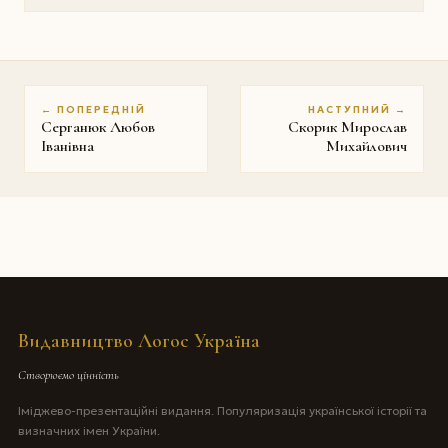
← ПОПЕРЕДНІЙ
НАСТУПНИЙ →
Серганюк Любов
Скорик Мирослав
Іванівна
Михайлович
Видавництво Логос Україна
Створюємо цінність
Іміджево-презентаційні видання. Популяризація української історії та
визначних імен України.