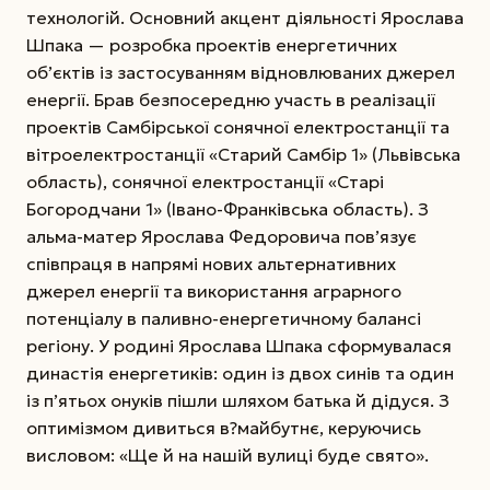
технологій. Основний акцент діяльності Ярослава
Шпака — розробка проектів енергетичних
об’єктів із застосуванням відновлюваних джерел
енергії. Брав безпосередню участь в реалізації
проектів Самбірської сонячної електростанції та
вітроелектростанції «Старий Самбір 1» (Львівська
область), сонячної електростанції «Старі
Богородчани 1» (Івано-Франківська область). З
альма-матер Ярослава Федоровича по­в’язує
співпраця в напрямі нових альтернативних
джерел енергії та використання аграрного
потенціалу в паливно-­енергетичному балансі
регіону. У родині Ярослава Шпака сформувалася
династія енергетиків: один із двох синів та один
із п’ятьох онуків пішли шляхом батька й дідуся. З
оптимізмом дивиться в?майбутнє, керуючись
висловом: «Ще й на нашій вулиці буде свято».