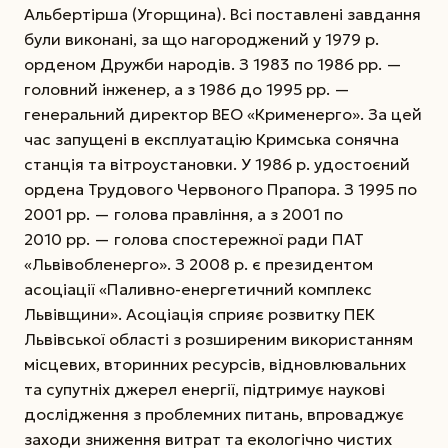
Альбертірша (Угорщина). Всі поставлені завдання
були виконані, за що нагороджений у 1979 р.
орденом Дружби народів. З 1983 по 1986 рр. —
головний інженер, а з 1986 до 1995 рр. —
генеральний директор ВЕО «Крименерго». За цей
час запущені в експлуатацію Кримська сонячна
станція та вітроустановки. У 1986 р. удостоєний
ордена Трудового Червоного Прапора. З 1995 по
2001 рр. — голова правління, а з 2001 по
2010 рр. — голова спостережної ради ПАТ
«Львівобленерго». З 2008 р. є президентом
асоціації «Паливно-­енергетичний комплекс
Львівщини». Асоціація сприяє розвитку ПЕК
Львівської області з розширеним використанням
місцевих, вторинних ресурсів, відновлювальних
та супутніх джерел енергії, підтримує наукові
дослідження з проблемних питань, впроваджує
заходи зниження витрат та екологічно чистих