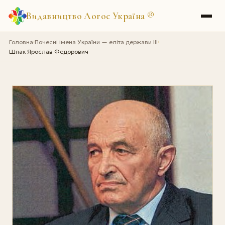
Видавництво Логос Україна
®
Головна
Почесні імена України — еліта держави III
›
›
Шпак Ярослав Федорович