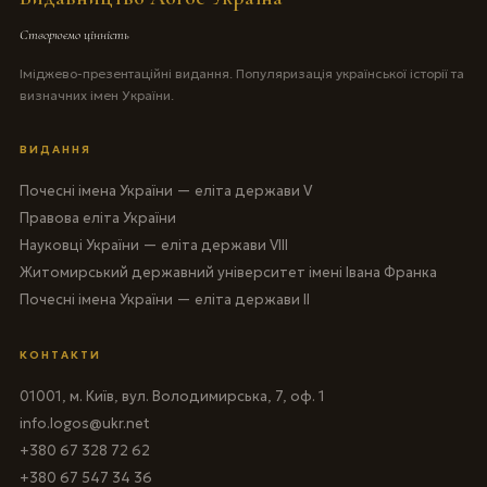
Створюємо цінність
Іміджево-презентаційні видання. Популяризація української історії та
визначних імен України.
ВИДАННЯ
Почесні імена України — еліта держави V
Правова еліта України
Науковці України — еліта держави VIII
Житомирський державний університет імені Івана Франка
Почесні імена України — еліта держави II
КОНТАКТИ
01001, м. Київ, вул. Володимирська, 7, оф. 1
info.logos@ukr.net
+380 67 328 72 62
+380 67 547 34 36