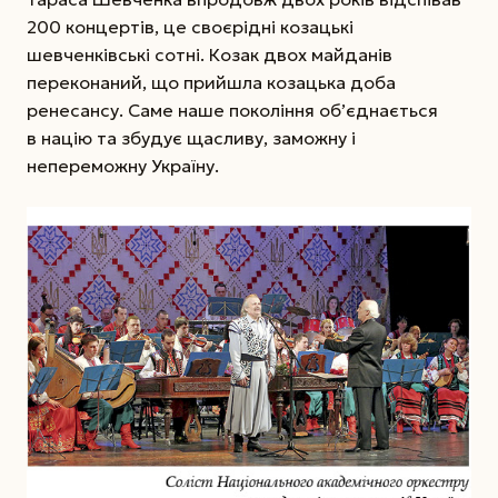
200 концертів, це своєрідні козацькі
шевченківські сотні. Козак двох майданів
переконаний, що прийшла козацька доба
ренесансу. Саме наше покоління об’єднається
в націю та збудує щасливу, заможну і
непереможну Україну.