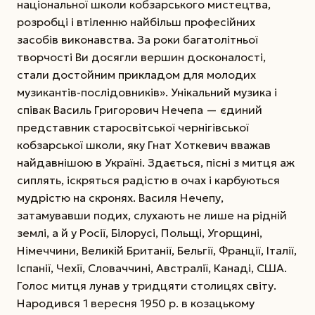
національної школи кобзарського мистецтва,
розробці і втіленню найбільш професійних
засобів виконавства. За роки багатолітньої
творчості Ви досягли вершин досконалості,
стали достойним прикладом для молодих
музикантів-послідовників». Унікальний музика і
співак Василь Григорович Нечепа — єдиний
представник старосвітської чернігівської
кобзарської школи, яку Гнат Хоткевич вважав
найдавнішою в Україні. Здається, пісні з митця аж
сиплять, іскряться радістю в очах і карбуються
мудрістю на скронях. Василя Нечепу,
затамувавши подих, слухають не лише на рідній
землі, а й у Росії, Білорусі, Польщі, Угорщині,
Німеччини, Великій Британії, Бельгії, Франції, Італії,
Іспанії, Чехії, Словаччині, Австралії, Канаді, США.
Голос митця лунав у тридцяти столицях світу.
Народився 1 вересня 1950 р. в козацькому