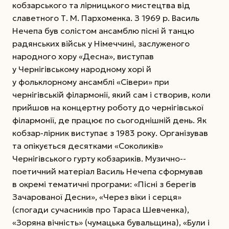
кобзарського та лірницького мистецтва від
славетного Т. М. Пархоменка. З 1969 р. Василь
Нечепа був солістом ансамблю пісні й танцю
радянських військ у Німеччині, заслуженого
народного хору «Десна», виступав
у Чернігівському народному хорі й
у фольклорному ансамблі «Сівери» при
чернігівській філармонії, який сам і створив, коли
прийшов на концертну роботу до чернігівської
філармонії, де працює по сьогоднішній день. Як
кобзар-лірник виступає з 1983 року. Організував
та опікується десятками «Соколиків»
Чернігівського гурту кобзариків. Музично-­
поетичний матеріал Василь Нечепа сформував
в окремі тематичні програми: «Пісні з берегів
Зачарованої Десни», «Через віки і серця»
(спогади сучасників про Тараса Шевченка),
«Зоряна віч­ність» (чумацька бувальщина), «Були і