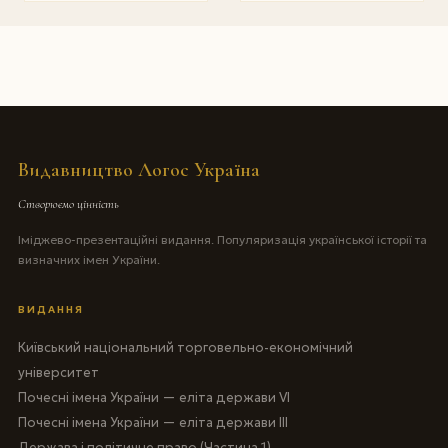
Видавництво Логос Україна
Створюємо цінність
Іміджево-презентаційні видання. Популяризація української історії та
визначних імен України.
ВИДАННЯ
Київський національний торговельно-економічний
університет
Почесні імена України — еліта держави VI
Почесні імена України — еліта держави III
Держава і політичне право (Частина 1)