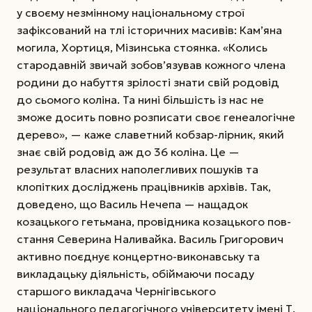
у своєму незмінному національному строї
зафіксований на тлі історичних масивів: Кам’яна
могила, Хортиця, Мізинська стоянка. «Колись
стародавній звичай зобов’язував кожного члена
родини до набуття зрілості знати свій родовід
до сьомого коліна. Та нині більшість із нас не
зможе досить пов­но розписати своє генеалогічне
дерево», — каже славетний кобзар-лірник, який
знає свій родовід аж до 36 коліна. Це —
результат власних наполегливих пошуків та
клопітких досліджень працівників архівів. Так,
доведено, що Василь Нечепа — нащадок
козацького гетьмана, провідника козацького пов­
стання Северина Наливайка. Василь Григорович
активно поєднує концертно-виконавську та
викладацьку діяльність, обіймаючи посаду
старшого викладача Чернігівського
національного педагогічного університету імені Т.