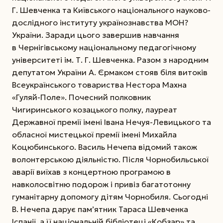
Г. Шевченка та Київського національного науково-
дослідного інституту українознавства МОН?
України. Заради цього завершив навчання
в Чернігівському національному педагогічному
університеті ім. Т. Г. Шевченка. Разом з народним
депутатом України А. Єр­ма­ком стояв біля витоків
Всеукраїнського товариства Нестора Махна
«Гуляй-Поле». Почесний полковник
Чигиринського козацького полку, лауреат
Державної премії імені Івана Нечуя-Левицького та
обласної мистецької премії імені Михайла
Коцюбинського. Василь Нечепа відомий також
волонтерською діяльністю. Після Чорнобильської
аварії виїхав з концертною програмою в
навколосвітню подорож і привіз багатотонну
гуманітарну допомогу дітям Чорнобиля. Сьогодні
В. Нечепа дарує пам’ятник Тараса Шевченка
Іспанії, а її національній бібліотеці «Кобзар» та