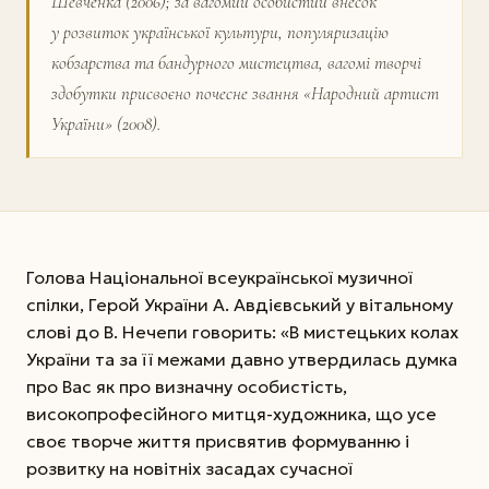
Шевченка (2006); за вагомий особистий внесок
у розвиток української культури, популяризацію
кобзарства та бандурного мистецтва, вагомі творчі
здобутки присвоєно почесне звання «Народний артист
України» (2008).
Голова Національної всеукраїнської музичної
спілки, Герой України А. Авдієвський у вітально­му
слові до В. Нечепи говорить: «В мистецьких колах
України та за її межами давно утвердилась думка
про Вас як про визначну особистість,
високопрофесійного митця-художника, що усе
своє творче життя присвятив формуванню і
розвитку на новітніх засадах сучасної