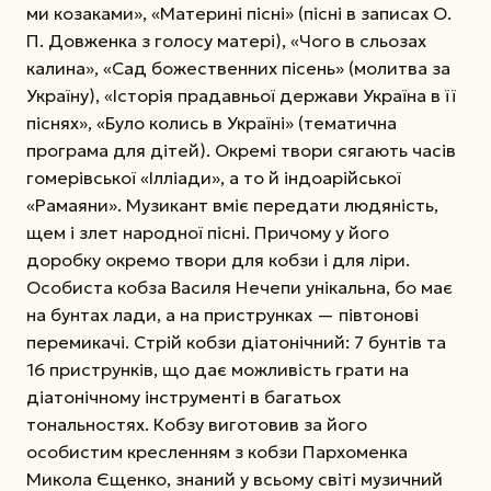
ми козаками», «Материні пісні» (пісні в записах О.
П. Дов­женка з голосу матері), «Чого в сльозах
калина», «Сад божественних пісень» (молитва за
Україну), «Історія прадавньої держави Україна в її
піснях», «Було колись в Україні» (тематична
програма для дітей). Окремі твори сягають часів
гомерівської «Ілліади», а то й індо­арійської
«Рамаяни». Музикант вміє передати людяність,
щем і злет народної пісні. Причому у його
доробку окремо твори для кобзи і для ліри.
Особиста кобза Василя Нечепи унікальна, бо має
на бунтах лади, а на приструнках — півтонові
перемикачі. Стрій кобзи діатонічний: 7 бунтів та
16 приструнків, що дає можливість грати на
діатонічному інструменті в багатьох
тональностях.
Кобзу виготовив за його
особистим кресленням з кобзи Пархоменка
Микола Єщенко, знаний у всьому світі музичний