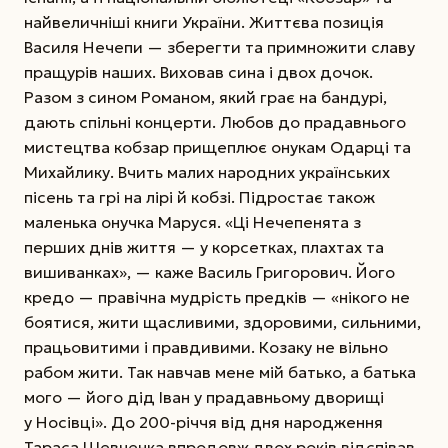
найвеличніші книги України. Життєва позиція
Василя Нечепи — зберегти та примножити славу
пращурів наших. Виховав сина і двох дочок.
Разом з сином Романом, який грає на бандурі,
дають спільні концерти. Любов до прадавнього
мистецтва кобзар прищеплює онукам Одарці та
Михайлику. Вчить малих народних українських
пісень та грі на лірі й кобзі. Підростає також
маленька онучка Маруся. «Ці Нечепенята з
перших днів життя — у корсетках, плахтах та
вишиванках», — каже Василь Григорович. Його
кредо — правічна муд­рість предків — «нікого не
боятися, жити щасливими, здоровими, сильними,
працьовитими і правдивими. Козаку не вільно
рабом жити. Так навчав мене мій батько, а батька
мого — його дід Іван у прадавньому дворищі
у Носівці». До 200-річчя від дня народження
Тараса Шевченка впродовж двох років відспівав