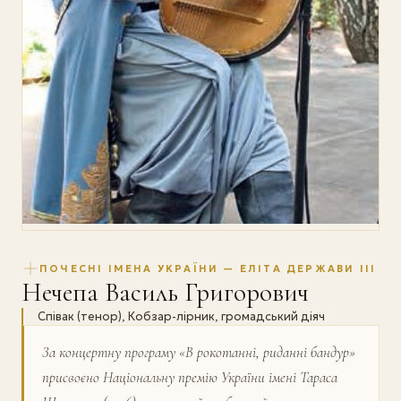
ПОЧЕСНІ ІМЕНА УКРАЇНИ — ЕЛІТА ДЕРЖАВИ III
Нечепа Василь Григорович
Співак (тенор), Кобзар-лірник, громадський діяч
За концертну програму «В рокотанні, риданні бандур»
присвоєно Національну премію України імені Тараса