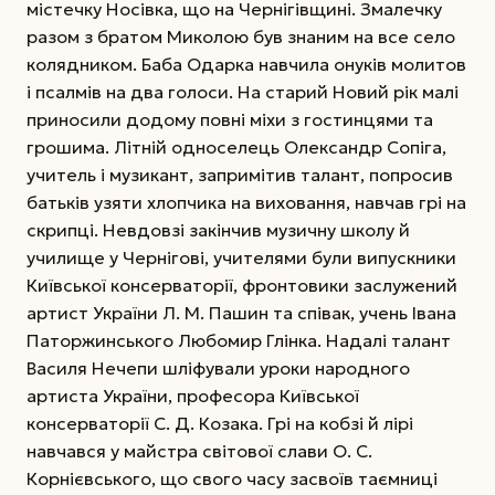
містечку Носівка, що на Чернігівщині. Змалечку
разом з братом Миколою був знаним на все село
колядником. Баба Одарка навчила онуків молитов
і псалмів на два голоси. На старий Новий рік малі
приносили додому повні міхи з гостинцями та
грошима. Літній односелець Олександр Сопіга,
учитель і музикант, запримітив талант, попросив
батьків узяти хлопчика на виховання, навчав грі на
скрипці. Невдовзі закінчив музичну школу й
училище у Чернігові, учителями були випускники
Київської консерваторії, фронтовики заслужений
артист України Л. М. Пашин та співак, учень Івана
Паторжинського Любомир Глінка. Надалі талант
Василя Нечепи шліфували уроки народного
артиста України, професора Київської
консерваторії С. Д. Козака. Грі на кобзі й лірі
навчався у майстра світової слави О. С.
Корнієвського, що свого часу засвоїв таємниці