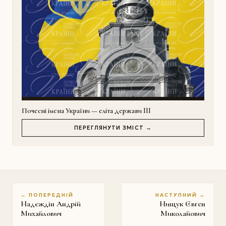
Почесні імена України — еліта держави III
ПЕРЕГЛЯНУТИ ЗМІСТ →
← ПОПЕРЕДНІЙ
НАСТУПНИЙ →
Надєждін Андрій
Нищук Євген
Михайлович
Миколайович