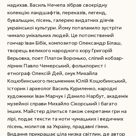
надихав. Василь Нечепа зібрав своєрідну
колекцію ландшафтів, переказів, легенд,
бувальщин, пісень, галерею видатних діячів
української культури. Йому поталанило зустріти
чимало унікальних людей. Це потомствений
гончар Іван Бібік, композитор Олександр Білаш,
творець великого народного хору Григорій
Верьовка, поет Платон Воронько, сліпий кобзар-
лірник Павло Чемерський, фольклорист і
етнограф Олексій Дей, онук Михайла
Коцюбинського письменник Юлій Коцюбинський,
історик і археолог Василь Куриленко, народні
художники Іван Марчук і Данило Нарбут, академік
музейної справи Михайло Сікорський і багато
інших. Майстер ділиться також секретами гри на
лірі, подає тексти та ноти чумацьких і ведичних
пісень, молитов за Україну, прадавні гімни.
Видання прикрашає ціла низка світлин, де автор