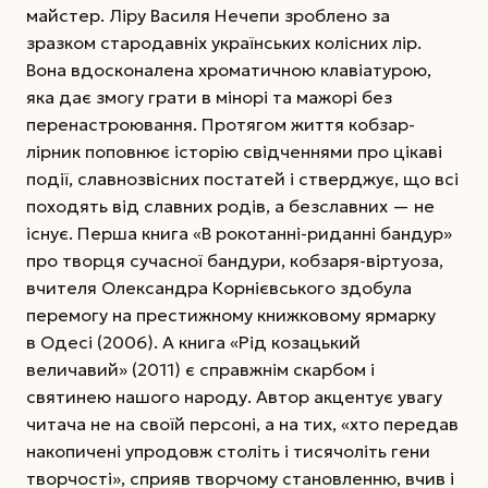
майстер. Ліру Василя Нечепи зроблено за
зразком стародавніх українських колісних лір.
Вона вдосконалена хроматичною клавіатурою,
яка дає змогу грати в мінорі та мажорі без
перенастроювання. Протягом життя кобзар-
лірник поповнює історію свідченнями про цікаві
події, славнозвісних постатей і стверджує, що всі
походять від славних родів, а безславних — не
існує. Перша книга «В рокотанні-риданні бандур»
про творця сучасної бандури, кобзаря-віртуоза,
вчителя Олександра Корнієвського здобула
перемогу на престижному книжковому ярмарку
в Одесі (2006). А книга «Рід козацький
величавий» (2011) є справжнім скарбом і
святинею нашого народу. Автор акцентує увагу
читача не на своїй персоні, а на тих, «хто передав
накопичені упродовж століть і тисячоліть гени
творчості», сприяв творчому становленню, вчив і