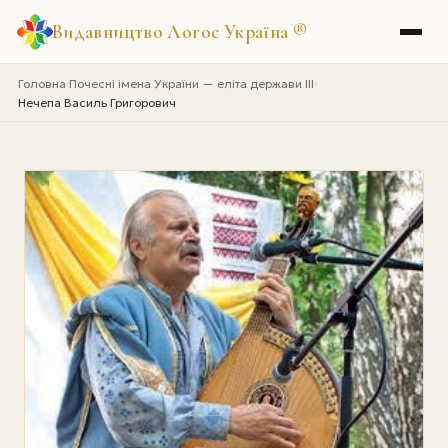
Видавництво Логос Україна
®
Головна
Почесні імена України — еліта держави III
›
›
Нечепа Василь Григорович