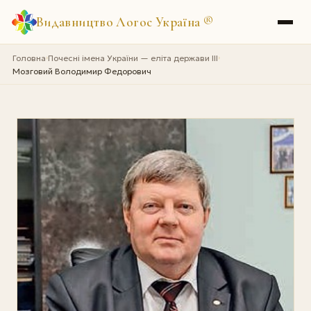
Видавництво Логос Україна
®
Головна
Почесні імена України — еліта держави III
›
›
Мозговий Володимир Федорович