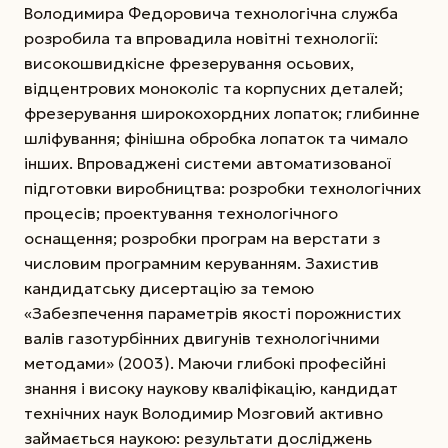
Володимира Федоровича технологічна служба
розробила та впровадила новітні технології:
високошвидкісне фрезерування осьових,
відцентрових моноколіс та корпусних деталей;
фрезерування широкохордних лопаток; глибинне
шліфування; фінішна обробка лопаток та чимало
інших. Впроваджені системи автоматизованої
підготовки виробництва: розробки технологічних
процесів; проектування технологічного
оснащення; розробки програм на верстати з
числовим програмним керуванням. Захистив
кандидатську дисертацію за темою
«Забезпечення параметрів якості порожнистих
валів газотурбінних двигунів технологічними
методами» (2003). Маючи глибокі професійні
знання і високу наукову кваліфікацію, кандидат
технічних наук Володимир Мозговий активно
займає­ться наукою: результати досліджень