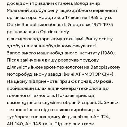
досвідом і тривалим стажем, Володимир
Мозговий здобув репутацію здібного керівника і
організатора. Народився 17 жовтня 1955 р. у м.
Оріхів Запорізької області. Упродовж 1971–1975
рр. навчався в Оріхівському
сільськогосподарському технікумі. Вищу освіту
здобув на машинобудівному факультеті
Запорізького машинобудівного інституту (1980).
Після закінчення вишу розпочав трудову
діяльність інженером-технологом на Запорізькому
моторобудівному заводі (нині АТ «МОТОР СІЧ») .
На цьому підприємстві працює понад 30 років,
пройшовши шлях від інженера-технолога до
головного технолога. Показав приклад
самовідданого служіння обраній справі. Займався
технологічною підготовкою виробництва
турбореактивних двигунів для літаків АН-124,
АН-140, АН-148 та ін. Під керівництвом