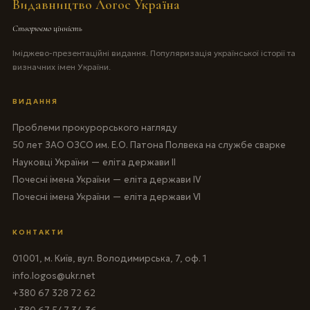
Видавництво Логос Україна
Створюємо цінність
Іміджево-презентаційні видання. Популяризація української історії та
визначних імен України.
ВИДАННЯ
Проблеми прокурорського нагляду
50 лет ЗАО ОЗСО им. Е.О. Патона Полвека на службе сварке
Науковці України — еліта держави II
Почесні імена України — еліта держави IV
Почесні імена України — еліта держави VI
КОНТАКТИ
01001, м. Київ, вул. Володимирська, 7, оф. 1
info.logos@ukr.net
+380 67 328 72 62