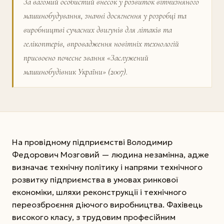
За вагомий особистий внесок у розвиток віт­чизняного
машинобудування, значні досягнення у розробці та
виробництві сучасних двигунів для літаків та
гелікоптерів, впровадження новітніх технологій
присвоєно почесне звання «Заслужений
машинобудівник України» (2007).
На провідному підприємстві Володимир
Федорович Мозговий — людина незамінна, адже
визначає технічну політику і напрями технічного
розвитку підприємства в умовах ринкової
економіки, шляхи реконструкції і технічного
переозброєння діючого виробництва. Фахівець
високого класу, з трудовим професійним