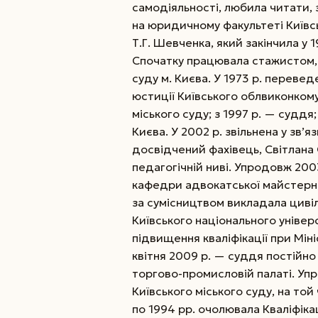
самодіяльності, любила читати, 
на юридичному факультеті Київс
Т.Г. Шевченка, який закінчила у 
Спочатку працювала стажистом
суду м. Києва. У 1973 р. переве
юстиції Київського облвиконком
міського суду; з 1997 р. — суддя
Києва. У 2002 р. звільнена у зв’я
досвідчений фахівець, Світлана
педагогічній ниві. Упродовж 2
кафедри адвокатської майстернос
за сумісництвом викладала циві
Київського національного універс
підвищення кваліфікації при Міні
квітня 2009 р. — суддя постійно
торгово-промисловій палаті. Уп
Київського міського суду, на той
по 1994 рр. очолювала Кваліфіка