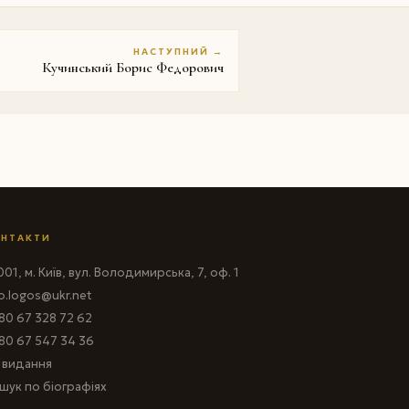
НАСТУПНИЙ →
Кучинський Борис Федорович
НТАКТИ
01, м. Київ, вул. Володимирська, 7, оф. 1
fo.logos@ukr.net
80 67 328 72 62
80 67 547 34 36
і видання
шук по біографіях