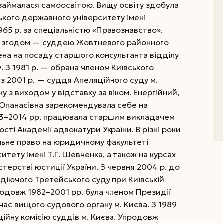
зай­малася самоосвітою. Вищу освіту здобула
ького державного університету імені
1965 р. за спеціальністю «Правознавство».
, згодом — суддею Жовтневого районного
дена на посаду старшого консультанта відділу
у.
З 1981 р. — обрана членом Київського
; з 2001 р. — суддя Апеляційного суду м.
зку з виходом у відставку за віком. Енергійний,
 Опанасівна зарекомендувала себе на
003–2014 рр. працювала старшим викладачем
ті Академії адвокатури України. В різні роки
льне право на юридичному факультеті
итету імені T.Г. Шевченка, а також на курсах
стерстві юстиції України. З червня 2004 р. до
 діючого Третейського суду при Київській
родовж 1982–2001 рр. була членом Президії
 час вищого судового органу м. Києва. З 1989
ційну комісію суддів м. Києва. Упродовж