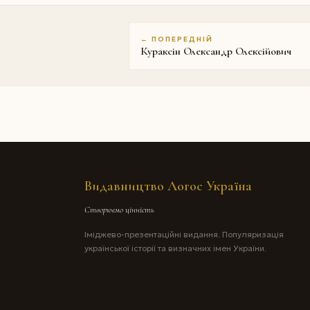
← ПОПЕРЕДНІЙ
Кураксін Олександр Олексійович
Видавництво Логос Україна
Створюємо цінність
Іміджево-презентаційні видання. Популяризація
української історії та визначних імен України.