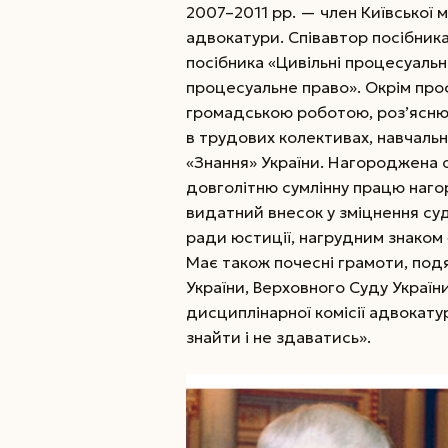
2007–2011 рр. — член Київської м
адвокатури. Співавтор посібник
посібника «Цивільні процесуальн
процесуальне право». Окрім проф
громадською роботою, роз’ясню
в трудових колективах, навчаль
«Знання» України. Нагороджена ор
довголітню сумлінну працю наго
видатний внесок у зміцнення су
ради юстиції, нагрудним знаком 
Має також почесні грамоти, подя
України, Верховного Суду України
дисциплінарної комісії адвокату
знайти і не здаватись».