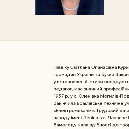
Піввіку Світлана Опанасівна Кури
громадян України та букви Закон
у встановленні істини поєднуют
педагог, має значний професійн
1937 р. у с. Оленівка Могилів-По
Закінчила Браїлівське технічне 
«Електромеханік». Трудовий шля
заводу імені Леніна в с. Чапаєве
Замолоду мала здібності до твор