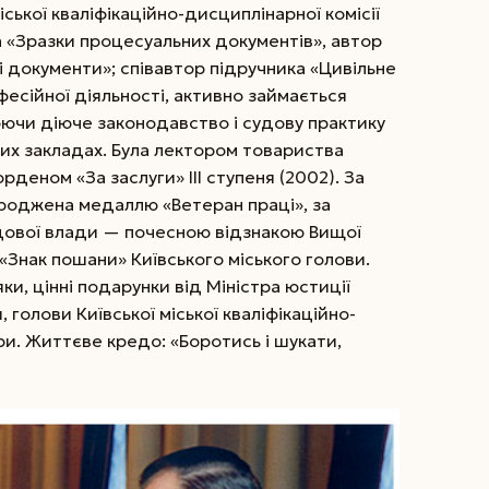
іської кваліфікаційно-дисциплінарної комісії
а «Зразки процесуальних документів», автор
і документи»; співавтор підручника «Цивільне
есійної діяльності, активно зай­мається
ючи діюче законодавство і судову практику
них закладах. Була лектором товариства
деном «За заслуги» III ступеня (2002). За
роджена медаллю «Ветеран праці», за
дової влади — почесною відзнакою Вищої
«Знак пошани» Київського міського голови.
ки, цінні подарунки від Міністра юстиції
, голови Київської міської кваліфікаційно-
ри. Життєве кредо: «Боротись і шукати,