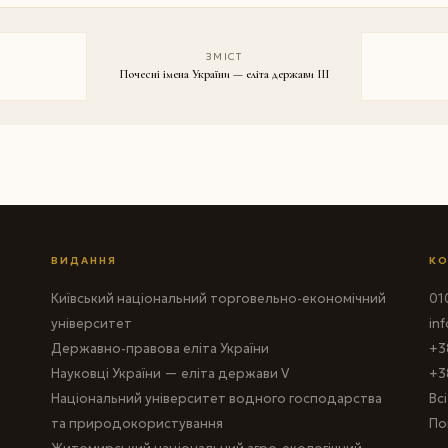
ЗМІСТ
Почесні імена України — еліта держави III
ВИДАННЯ
КО
Київський національний торговельно-економічний
010
університет
in
Державно-правова еліта України
+3
Науковці України — еліта держави V
+3
Національний університет водного господарства
Вс
та природокористування
По