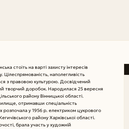
нська стоїть на варті захисту інтересів
у. Цілеспрямованість, наполегливість
ься з правовою культурою. Досвідчений
ий творчий доробок. Народилася 25 вересня
дільського району Вінницької області.
училище, отримавши спеціальність
х розпочала у 1956 р. електриком цукрового
 Кегичівського району Харківської області.
чості, брала участь у художній