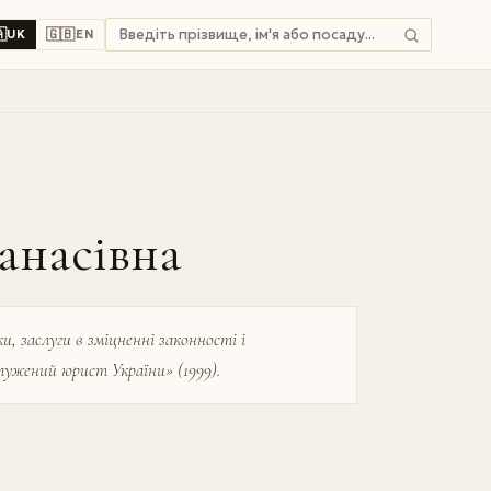

🇬🇧
UK
EN
анасівна
и, заслуги в зміцненні законності і
лужений юрист України» (1999).