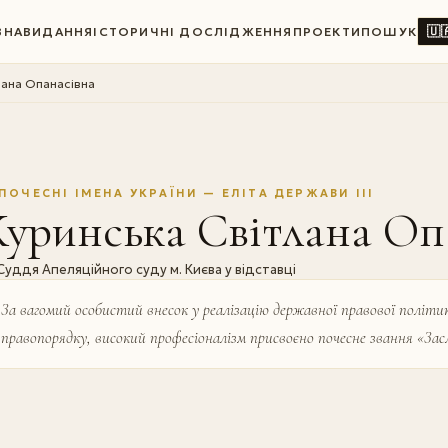
🇺
ВНА
ВИДАННЯ
ІСТОРИЧНІ ДОСЛІДЖЕННЯ
ПРОЕКТИ
ПОШУК
лана Опанасівна
ПОЧЕСНІ ІМЕНА УКРАЇНИ — ЕЛІТА ДЕРЖАВИ III
уринська Світлана Оп
Суддя Апеляційного суду м. Києва у відставці
За вагомий особистий внесок у реалізацію державної правової політик
правопорядку, високий професіоналізм присвоєно почесне звання «Зас