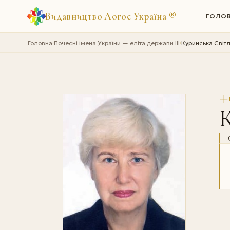
Видавництво Логос Україна
®
ГОЛО
Головна
Почесні імена України — еліта держави III
Куринська Світ
›
›
К