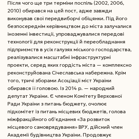
Після чого ще три терміни поспіль (2002, 2006,
2010) обирався на цей пост, адже ­зав­жди
виконував свої передвиборчі обіцянки. Під його
безпосереднім керівництвом до міста залучалися
іноземні інвестиції, упроваджувалися передові
технології для реконструкції й переобладнання
підприємств в усіх галузях міського господарства,
реалізувалися масштабні інфраструктурні
проекти, серед яких гордість міста — комплексно
реконструйована Січеславська набережна. Крім
того, тричі зборами Асоціації міст України
обирався її головою. Із 2014 р. — народний
депутат України. Є членом Комітету Верховної
Ради України з питань бюджету, очолює
підкомітет із питань місцевих бюджетів, голова
міжфракційного об’єднання «За розвиток
місцевого самоврядування» ВРУ, дійсний член
Академії будівництва України. Продовжує