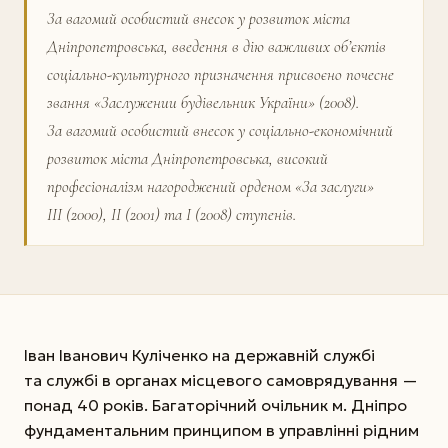
За вагомий особистий внесок у розвиток міста
Дніпропетровська, введення в дію важливих об’єктів
соціально-культурного призначення присвоєно почесне
звання «Заслужении будівельник України» (2008).
За вагомий особистий внесок у соціально-економічний
розвиток міста Дніпропетровська, високий
професіоналізм нагороджений орденом «За заслуги»
ІІІ (2000), ІІ (2001) та І (2008) ступенів.
Іван Іванович Куліченко на державній службі
та службі в органах місцевого самоврядування —
понад 40 років. Багаторічний очільник м. Дніпро
фундаментальним принципом в управлінні рідним