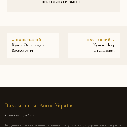
ПЕРЕГЛЯНУТИ ЗМІСТ →
← ПОПЕРЕДНІЙ
НАСТУПНИЙ →
Кулик Олександр
Кунець Ігор
Васильович
Степанович
Видавництво Логос Україна
Створюємо цінність
Іміджево-презентаційні видання. Популяризація української історії та