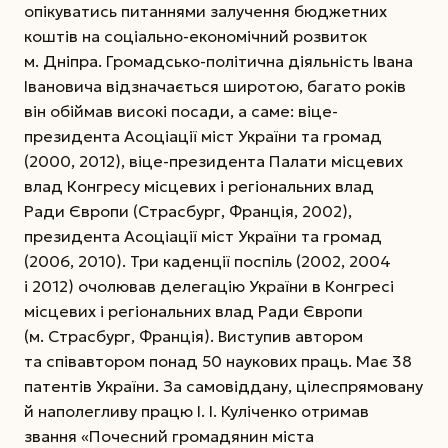
опікуватись питаннями залучення бюджетних
коштів на соціально-економічний розвиток
м. Дніпра. Громадсько-політична діяльність Івана
Івановича відзначається широтою, багато років
він обіймав високі посади, а саме: віце-
президента Асоціації міст України та громад
(2000, 2012), віце-президента Палати місцевих
влад Конгресу місцевих і регіональних влад
Ради Європи (Страсбург, Франція, 2002),
президента Асоціації міст України та громад
(2006, 2010). Три каденції поспіль (2002, 2004
і 2012) очолював делегацію України в Конгресі
місцевих і регіональних влад Ради Європи
(м. Страсбург, Франція). Виступив автором
та співавтором понад 50 наукових праць. Має 38
патентів України. За самовіддану, цілеспрямовану
й наполегливу працю І. І. Куліченко отримав
звання «Почесний громадянин міста