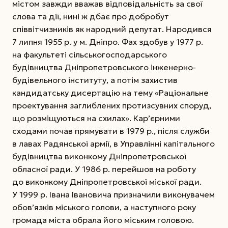
містом завжди вважав відповідальність за свої
слова та дії, нині ж дбає про добробут
співвітчизників як народний депутат. Народився
7 липня 1955 р. у м. Дніпро. Фах здобув у 1977 р.
на факультеті сільськогосподарського
будівництва
Дніпропетровського інженерно-
будівельного інституту, а потім захистив
кандидатську дисертацію на тему «Раціональне
проектування заглиблених протизсувних споруд,
що розміщуються на схилах». Кар’єрними
сходами почав прямувати в 1979 р., після служби
в лавах Радянської армії, в Управлінні капітального
будівництва виконкому Дніпропетровської
обласної ради. У 1986 р. перейшов на роботу
до виконкому Дніпропетровської міської ради.
У 1999 р. Івана Івановича призначили виконувачем
обов’язків міського голови, а наступного року
громада міста обрала його міським головою.