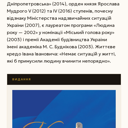
Дніпропетровська» (2014), орден князя Ярослава
Мудрого V (2012) та IV (2016) ступенів, почесну
відзнаку Міністерства надзвичайних ситуацій
України (2007), є лауреатом програми «Людина
року — 2002» у номінації «Міський голова року»
(2003) і премії Академії будівництва України
імені академіка М. С. Буднікова (2003). Життєве
кредо Івана Івановича: «Немає ситуацій у житті,
які б примусили людину вчинити непорядно».
ВИДАННЯ