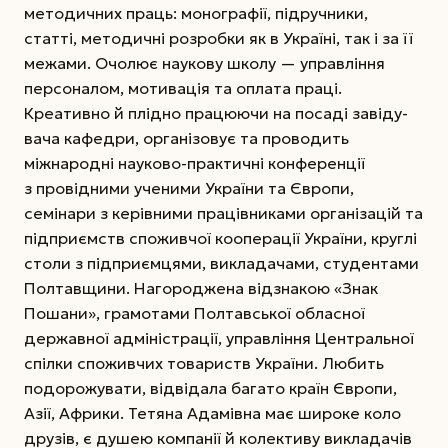
методичних праць: монографії, підручники,
статті, методичні розробки як в Украї­ні, так і за її
межами. Очолює наукову школу — управління
персоналом, мотивація та оплата праці.
Креативно й плідно працюючи на посаді завіду­
вача кафедри, організовує та проводить
міжнародні науково-практичні конференції
з провідними ученими України та Європи,
семінари з керівними працівниками організацій та
підприємств споживчої кооперації України, круглі
столи з підприємцями, викладачами, студентами
Полтавщини. Нагороджена відзнакою «Знак
Пошани», грамотами Полтавської обласної
державної адміністрації, управління Центральної
спілки споживчих товариств України. Любить
подорожувати, відвідала багато країн Європи,
Азії, Африки. Тетяна Адамівна має широке коло
друзів, є душею компанії й колективу викладачів