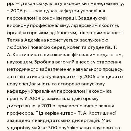
рр. — декан факультету економіки і менеджменту,
з 2006 р. — завідувач кафедри управління
персоналом і економіки праці. Завдячуючи
високому професіоналізму, лідерським якостям,
організаторським здібностям, цілеспрямованості
Тетяна Адамівна користується заслуженою
любов’ю і повагою серед колег та студентів.
Т.
А. Костишина є висококваліфікованим педагогом,
науковцем. Зробила вагомий внесок у створення
методичного забезпечення навчального процесу,
за її ініціативою в університеті у 2006 р. відкрито
нову спеціальність та створено випускову
кафедру «Управління персоналом і економіка
праці». У 2009 р. захистила докторську
дисертацію, у 2011 р. присвоєно вчене звання
професора. Під керівництвом Т. А. Костишиної
захищено 7 кандидатських дисертацій. Має
у доробку майже 300 опублікованих наукових та