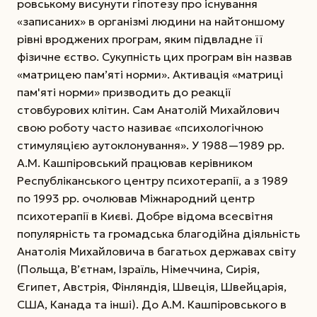
ровському висунути гіпотезу про існування
«записаних» в організмі людини на найтоншому
рівні вроджених програм, яким підвладне її
фізичне єство. Сукупність цих програм він назвав
«матрицею пам’яті норми». Активація «матриці
пам'яті норми» призводить до реакції
стовбурових клітин. Сам Анатолій Михайлович
свою роботу часто називає «психологічною
стимуляцією аутоклонування». У 1988—1989 рр.
А.М. Кашпіровський працював керівником
Республіканського цент­ру психотерапії, а з 1989
по 1993 рр. очолював Міжнародний центр
психотерапії в Києві. Доб­ре відома всесвітня
популярність та громадська благодійна діяльність
Анатолія Михайловича в багатьох державах світу
(Польща, В’єтнам, Ізраїль, Німеччина, Сирія,
Єгипет, Австрія, Фінляндія, Швеція, Швейцарія,
США, Канада та інші). До А.М. Кашпіровського в