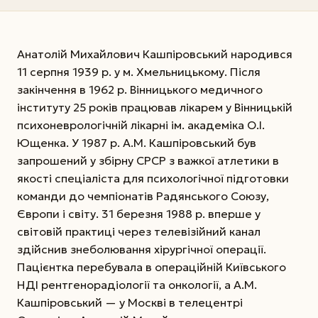
Анатолій Михайлович Кашпіровський народився
11 серпня 1939 р. у м. Хмельницькому. Після
закінчення в 1962 р. Вінницького медичного
інституту 25 років працював лікарем у Вінниць­кій
психо­неврологічній лікарні ім. академі­ка О.І.
Ющенка. У 1987 р. А.М. Кашпіровський був
запрошений у збірну СРСР з важкої атлетики в
якості спеціаліста для психологічної підготовки
команди до чемпіонатів Радянського Союзу,
Європи і світу. 31 березня 1988 р. вперше у
світовій практиці через телевізійний канал
здійснив знеболювання хірургічної операції.
Пацієнтка перебувала в операційній Київського
НДІ рентгенорадіології та онкології, а А.М.
Кашпіровський — у Москві в телецентрі