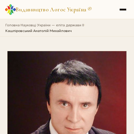
Видавництво Логос Україна
®
Головна
Науковці України — еліта держави II
›
›
Кашпіровський Анатолій Михайлович