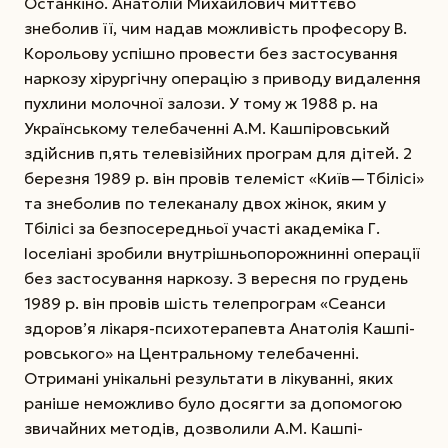
Останкіно. Анатолій Михайлович миттєво
знеболив її, чим надав можливість професору В.
Корольову успішно провести без застосування
наркозу хірургічну операцію з приводу видалення
пухлини молочної залози.
У тому ж 1988 р. на
Українському телебаченні А.М. Кашпіровський
здійснив п,ять телевізійних програм для дітей. 2
березня 1989 р. він провів телеміст «Київ—Тбілісі»
та знеболив по телеканалу двох жінок, яким у
Тбілісі за безпосередньої участі академіка Г.
Іоселіані зробили внутрішньо­порожнинні операції
без застосування наркозу. З вересня по грудень
1989 р. він провів шість телепрограм «Сеанси
здоров’я лікаря-психотерапевта Анатолія Кашпі­
ровського» на Центральному телебаченні.
Отримані унікальні результати в лікуванні, яких
раніше неможливо було досягти за допомогою
звичайних методів, дозволили А.М. Кашпі­