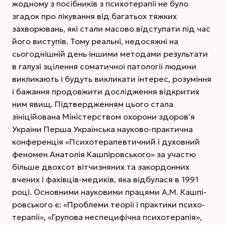
жодному з посібників з психотерапії не було
згадок про лікування від багатьох тяжких
захворювань, які стали масово відступати під час
його виступів. Тому реальні, недосяжні на
сьогоднішній день іншими методами результати
в галузі зцілення соматичної патології людини
викликають і будуть викликати інтерес, розуміння
і бажання продовжити дослідження відкритих
ним явищ. Підтвердженням цього стала
зініційована Мі­ніс­терством охорони здоров’я
України Перша Українська науково-практична
конференція «Психотерапевтичний і духовний
феномен Ана­толія Кашпіровського» за участю
більше двохсот вітчизняних та закордонних
вчених і фахівців-медиків, яка відбулася в 1991
році. Основними науковими працями А.М. Кашпі­
ровського є: «Проблеми теорії і практики психо­
терапії», «Групова неспецифічна психотерапія»,