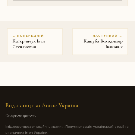
← ПОПЕРЕДНІЙ
НАСТУПНИЙ →
Катеринчук Iван
Кашуба Володимир
Степанович
Іванович
Видавництво Логос Україна
Створюємо цінність
Іміджево-презентаційні видання. Популяризація української історії та
визначних імен України.