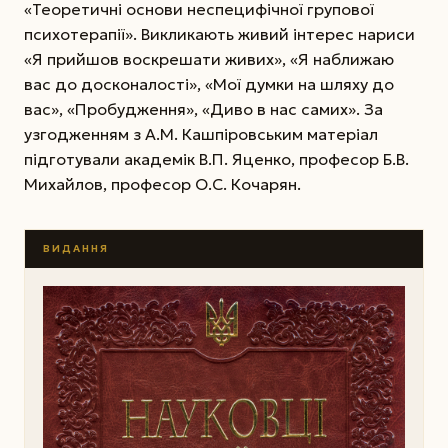
«Теоретичні основи неспецифічної групової
психо­терапії». Викликають живий інтерес нариси
«Я прийшов воскрешати живих», «Я наближаю
вас до досконалості», «Мої думки на шляху до
вас», «Пробудження», «Диво в нас самих». За
узгодженням з А.М. Кашпіровським мате­ріал
підготували академік В.П. Яценко, професор Б.В.
Михайлов, професор О.С. Кочарян.
ВИДАННЯ