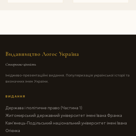
Видавництво Логос Україна
Створюємо цінність
Іміджево-презентаційні видання. Популяризація української історії та
визначних імен України.
ВИДАННЯ
Держава і політичне право (Частина 1)
Житомирський державний університет імені Івана Франка
Кам'янець-Подільський національний університет імені Івана
Огієнка