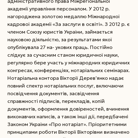
адміністративного права Міжрегіональної
академії управління персоналом. У 2012 р.
нагороджена золотою медаллю Міжнародної
кадрової академії «За заслуги в освіті». З 2012 р. є
членом Союзу юристів України, займається
науковою діяльністю, за результатами якої
опублікувала 27 на- укових праць. Постійно
слідкує за сучасним станом юридичної науки,
регулярно бере участь у міжнародних юридичних
конгресах, конференціях, нотаріальних семінарах.
Нотаріальна контора Вікторії Дерев’янко надає
повний спектр нотаріальних послуг, включаючи
посвідчення документів, засвідчення
справжності підписів, перекладів, копій
документів, оформлення довіреностей, вчинення
виконавчих написів, а також інші дії, передбачені
Законом України «Про нотаріат». Пріоритетними
принципами роботи Вікторії Вікторівни визначено