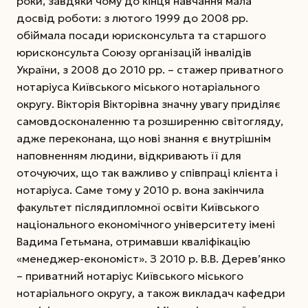
роки, завдяки чому до кінця навчання мала
досвід роботи: з лютого 1999 до 2008 рр.
обіймала посади юрисконсульта та старшого
юрисконсульта Союзу організацій інвалідів
України, з 2008 до 2010 рр. – стажер приватного
нотаріуса Київського міського нотаріального
округу. Вікторія Вікторівна значну увагу приділяє
самовдосконаленню та розширенню світогляду,
адже переконана, що нові знання є внутрішнім
наповненням людини, відкривають її для
оточуючих, що так важливо у співпраці клієнта і
нотаріуса. Саме тому у 2010 р. вона закінчила
факультет післядипломної освіти Київського
національного економічного університету імені
Вадима Гетьмана, отримавши кваліфікацію
«менеджер-економіст». З 2010 р. В.В. Дерев’янко
– приватний нотаріус Київського міського
нотаріального округу, а також викладач кафедри