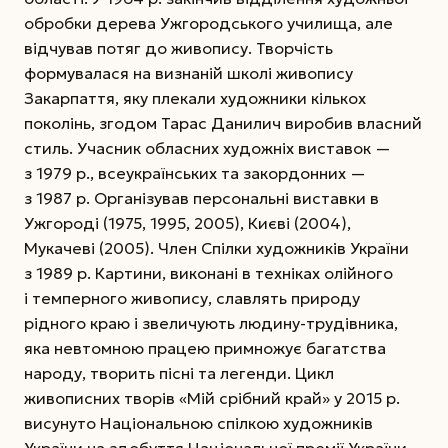
обробки дерева Ужгородського училища, але
відчував потяг до живопису. Творчість
формувалася на визнаній школі живопису
Закарпаття, яку плекали художники кількох
поколінь, згодом Тарас Данилич виробив власний
стиль. Учасник обласних художніх виставок —
з 1979 р., всеукраїнських та закордонних —
з 1987 р. Організував персональні виставки в
Ужгороді (1975, 1995, 2005), Києві (2004),
Мукачеві (2005). Член Спілки художників України
з 1989 р. Картини, виконані в техніках олійного
і темперного живопису, славлять природу
рідного краю і звеличують людину-трудівника,
яка невтомною працею примножує багатства
народу, творить пісні та легенди.
Цикл
живописних творів «Мій срібний край» у 2015 р.
висунуто Національною спілкою художників
України на здобуття Національної премії України