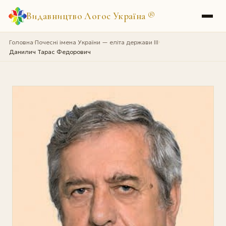
Видавництво Логос Україна
®
Головна
Почесні імена України — еліта держави III
›
›
Данилич Тарас Федорович