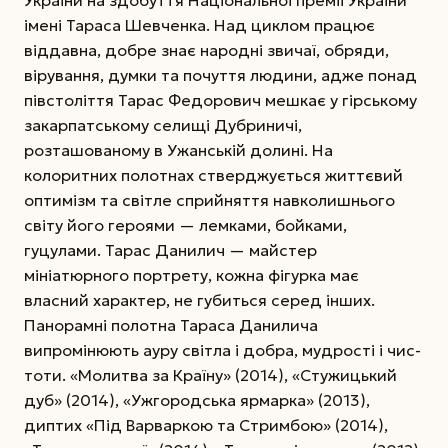
імені Тараса Шевченка. Над циклом працює
віддавна, добре знає народні звичаї, обряди,
вірування, думки та почуття людини, адже понад
півстоліття Тарас Федорович мешкає у гірському
закарпатському селищі Дубриничі,
розташованому в Ужанській долині. На
колоритних полотнах стверджується життєвий
оптимізм та світле сприйняття навколишнього
світу його героями — лемками, бойками,
гуцулами. Тарас Данилич — майстер
мініатюрного портрету, кожна фігурка має
власний характер, не губиться серед інших.
Панорамні полотна Тараса Данилича
випромінюють ауру світла і добра, мудрості і чис­
тоти. «Молитва за Країну» (2014), «Стужицький
дуб» (2014), «Ужгородська ярмарка» (2013),
диптих «Під Варваркою та Стримбою» (2014),