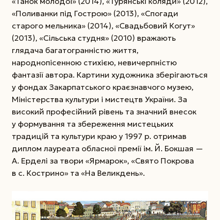
«Танок молодої» (2014), «Турянські коляди» (2012),
«Поливанки під Гострою» (2013), «Спогади
старого мельника» (2014), «Свадьбовий Когут»
(2013), «Сільська студня» (2010) вражають
глядача багатогранністю життя,
народнопісенною стихією, невичерпністю
фантазії автора. Картини художника зберігаються
у фондах Закарпатського краєзнавчого музею,
Міністерства культури і мистецтв України. За
високий професійний рівень та значний внесок
у формування та збереження мистецьких
традицій та культури краю у 1997 р. отримав
диплом лауреата обласної премії ім. Й. Бокшая —
А. Ерделі за твори «Ярмарок», «Свято Покрова
в с. Кострино» та «На Великдень».