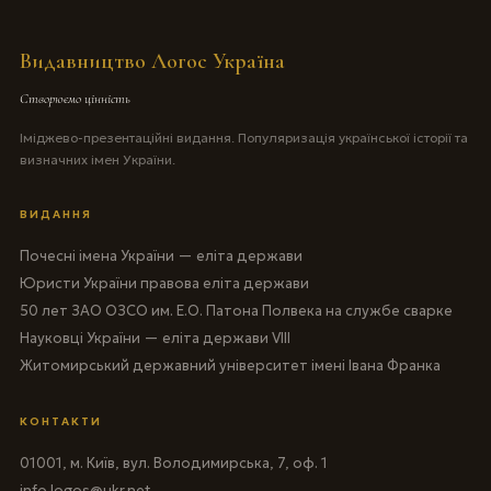
Видавництво Логос Україна
Створюємо цінність
Іміджево-презентаційні видання. Популяризація української історії та
визначних імен України.
ВИДАННЯ
Почесні імена України — еліта держави
Юристи України правова еліта держави
50 лет ЗАО ОЗСО им. Е.О. Патона Полвека на службе сварке
Науковці України — еліта держави VIII
Житомирський державний університет імені Івана Франка
КОНТАКТИ
01001, м. Київ, вул. Володимирська, 7, оф. 1
info.logos@ukr.net