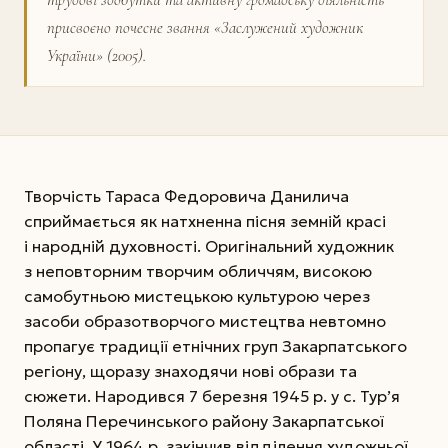
присвоєно почесне звання «Заслужений художник
України» (2005).
Творчість Тараса Федоровича Данилича
сприймається як натхненна пісня земній красі
і народній духовності. Оригінальний художник
з неповторним творчим обличчям, високою
самобутньою мистецькою культурою через
засоби образотворчого мистецтва невтомно
пропагує традиції етнічних груп Закарпатського
регіону, щоразу знаходячи нові образи та
сюжети. Народився 7 березня 1945 р. у с. Тур’я
Поляна Перечинського району Закарпатської
області. У 1964 р. закінчив відділення художньої