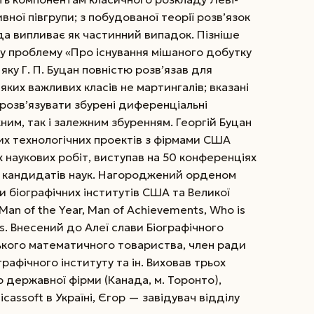
ивної півгрупи; з побудованої теорії розв’язок
да випливає як частинний випадок. Пізніше
ну проблему «Про існування мішаного добутку
яку Г. П. Буцан повністю розв’язав для
еяких важливих класів не мартингалів; вказані
розв’язувати збурені диференціальні
ним, так і залежним збуренням. Георгій Буцан
них технологічних проектів з фірмами США
 наукових робіт, виступав на 50 конференціях
ряд кандидатів наук. Нагороджений орденом
ги біографічних інститутів США та Великої
, Man of the Year, Man of Achievements, Who is
s. Внесений до Алеї слави Біографічного
ького математичного товариства, член ради
рафічного інституту та ін. Виховав трьох
 державної фірми (Канада, м. Торонто),
cassoft в Україні, Єгор — заві­дувач відділу