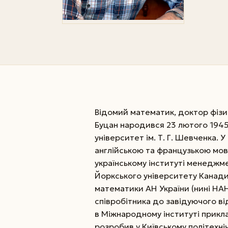
Відомий математик, доктор фізи
Буцан народився 23 лютого 1945 
університет ім. Т. Г. Шевченка.
англійською та французькою мо
українському інституті менеджме
Йоркського університету Канади.
математики АН України (нині НАН
співробітника до завідуючого в
в Міжнародному інституті прикла
розробив у Київському політехніч