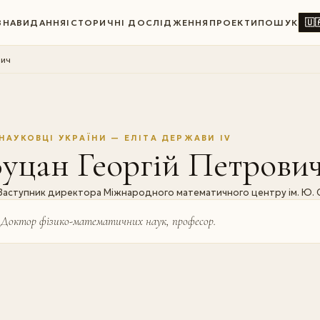
🇺
ВНА
ВИДАННЯ
ІСТОРИЧНІ ДОСЛІДЖЕННЯ
ПРОЕКТИ
ПОШУК
вич
НАУКОВЦІ УКРАЇНИ — ЕЛІТА ДЕРЖАВИ IV
уцан Георгій Петрови
Заступник директора Міжнародного математичного центру ім. Ю. 
Доктор фізико-математичних наук, професор.