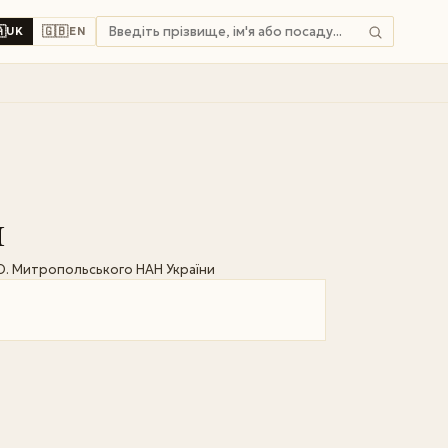

🇬🇧
UK
EN
ч
О. Митропольського НАН України