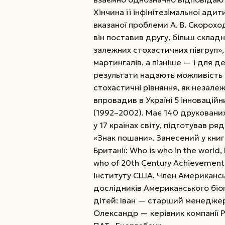
Хінчина її інфінітезімальної адит
вказаної проблеми А. В. Скорохо
він поставив другу, більш склад
залежних стохастичних півгруп», 
мартингалів, а пізніше — і для д
результати надають можливість 
стохастичні рівняння, як незалеж
впровадив в Україні 5 інновацій
(1992–2002). Має 140 друкованих
у 17 країнах світу, підготував 
«Знак пошани». Зане­сений у кни
Британії: Who is who in the world
who of 20th Century Achievement
інституту США. Член Американс
дослідників Американського біог
дітей: Іван — старший менеджер
Олександр — керівник компанії Pi