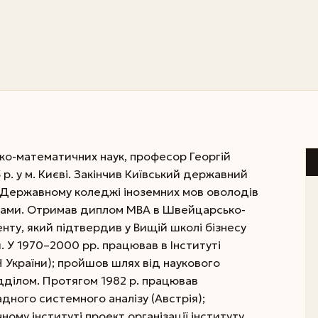
ко-математичних наук, професор Георгій
р. у м. Києві. Закінчив Київський державний
 У Державному коледжі іноземних мов оволодів
вами. Отримав диплом МВА в Швейцарсько-
нту, який підтвердив у Вищій школі бізнесу
 У 1970–2000 рр. працював в Інституті
 України); пройшов шлях від наукового
ідділом. Протягом 1982 р. працював
дного системного аналізу (Австрія);
ному інституті проект організації інституту,