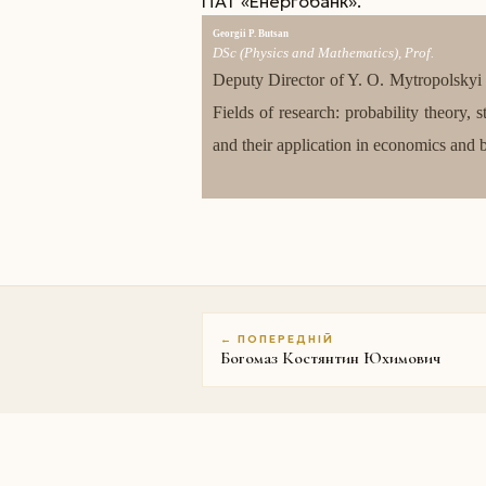
ПАТ «Енергобанк».
Georgii P. Butsan
DSc (Physics and Mathematics), Prof.
Deputy Director of Y. O. Mytropolskyi 
Fields of research: probability theory, 
and their application in economics and 
← ПОПЕРЕДНІЙ
Богомаз Костянтин Юхимович