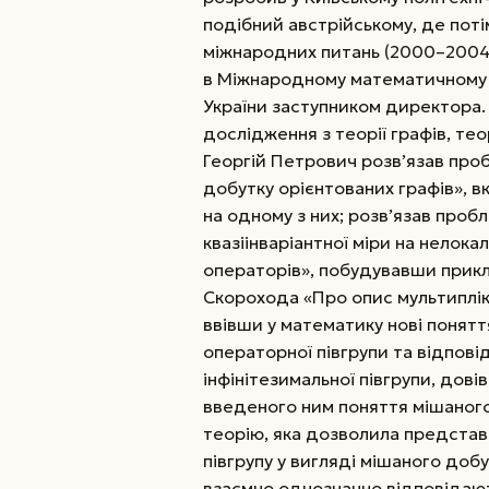
подібний австрійському, де пот
міжнародних питань (2000–2004)
в Міжнародному математичному 
України заступником директора. У
дослідження з теорії графів, тео
Георгій Петрович розв’язав проб
добутку орієнтованих графів», 
на одному з них; розв’язав пробл
квазіінваріантної міри на нелока
операторів», побудувавши прикла
Скорохода «Про опис му­ль­типлі
ввівши у математику нові понятт
операторної півгрупи та відпові
інфінітезимальної півгрупи, довів
введеного ним поняття мішаного
теорію, яка дозволила представ
півгрупу у вигляді мішаного добу
взаємно однозначно відповідают