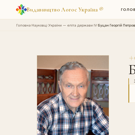
Видавництво Логос Україна
®
ГОЛО
Головна
Науковці України — еліта держави IV
Буцан Георгій Петро
›
›
Б