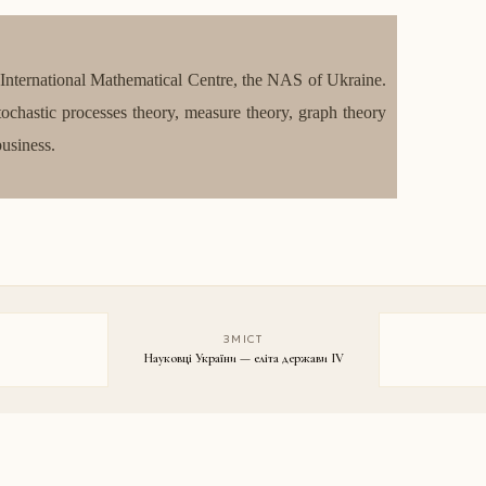
International Mathematical Centre, the NAS of Ukraine.
stochastic processes theory, measure theory, graph theory
business.
ЗМІСТ
Науковці України — еліта держави IV