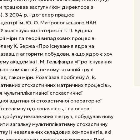
ім працював заступником директора з
. З 2004 р. і дотепер працює
центрі ім. Ю. О. Митропольського НАН
 колі наукових інтересів Г. П. Буцана
рії міри та теорії випадкових процесів.
лему К. Бержа «Про існування ядра на
вказавши алгоритм побудови, якщо ядро є хоч
ему академіка І. М. Гельфанда «Про існування
льно-компактній, не комутативній групі
д такої міри. Розв’язав проблему А. В.
кативних стохастичних матричних проце­сів»,
я мультиплікативної стохастичної
дної адитивної стохастичної операторної
 їх взаємну однозначність, і на основі
 добутку незалежних півгруп, побудував нову
ити загальну мультиплікативну стохастичну
тку її незалежних складових компонентів, які
ь компонентам класичного розкладу Леві-